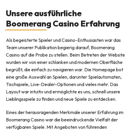
Unsere ausführliche
Boomerang Casino Erfahrung
Als begeisterte Spieler und Casino-Enthusiasten war das
Team unserer Publikation begierig darauf, Boomerang
Casino auf die Probe zu stellen. Beim Betreten der Website
wurden wir von einer schlanken und modernen Oberfläche
begrüßt, die einfach zu navigieren war. Die Homepage bot
eine große Auswahl an Spielen, darunter Spielautomaten,
Tischspiele, Live-Dealer-Optionen und vieles mehr. Das
Layout war intuitiv und ermöglichte es uns, schnell unsere
Lieblingsspiele zu finden und neue Spiele zu entdecken.
Eines der herausragenden Merkmale unserer Erfahrung im
Boomerang Casino war die beeindruckende Vielfalt der
verfügbaren Spiele. Mit Angeboten von führenden