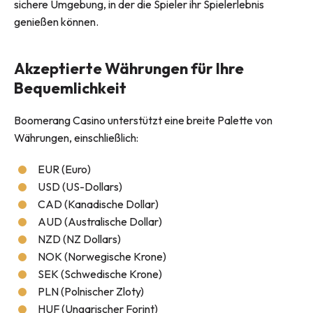
sichere Umgebung, in der die Spieler ihr Spielerlebnis
genießen können.
Akzeptierte Währungen für Ihre
Bequemlichkeit
Boomerang Casino unterstützt eine breite Palette von
Währungen, einschließlich:
EUR (Euro)
USD (US-Dollars)
CAD (Kanadische Dollar)
AUD (Australische Dollar)
NZD (NZ Dollars)
NOK (Norwegische Krone)
SEK (Schwedische Krone)
PLN (Polnischer Zloty)
HUF (Ungarischer Forint)