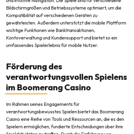
und intuitive Navigation. Die Spiele sind für verschiedene
Bildschirmgrößen und Betriebssysteme optimiert, um die
Kompatibilität auf verschiedenen Geräten zu
gewährleisten. Außerdem unterstützt die mobile Plattform
wichtige Funktionen wie Banktransaktionen,
Kontoverwaltung und Kundensupport und bietet so ein
umfassendes Spielerlebnis für mobile Nutzer.
Förderung des
verantwortungsvollen Spielens
im Boomerang Casino
Im Rahmen seines Engagements für
verantwortungsbewusstes Spielen bietet das Boomerang
Casino eine Reihe von Tools und Ressourcen an, die es den
Spielern ermöglichen, fundierte Entscheidungen über ihre