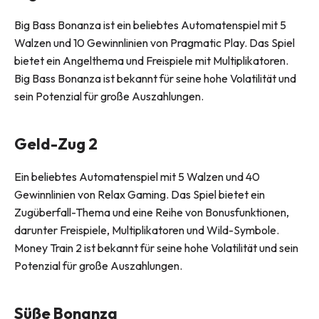
Big Bass Bonanza ist ein beliebtes Automatenspiel mit 5
Walzen und 10 Gewinnlinien von Pragmatic Play. Das Spiel
bietet ein Angelthema und Freispiele mit Multiplikatoren.
Big Bass Bonanza ist bekannt für seine hohe Volatilität und
sein Potenzial für große Auszahlungen.
Geld-Zug 2
Ein beliebtes Automatenspiel mit 5 Walzen und 40
Gewinnlinien von Relax Gaming. Das Spiel bietet ein
Zugüberfall-Thema und eine Reihe von Bonusfunktionen,
darunter Freispiele, Multiplikatoren und Wild-Symbole.
Money Train 2 ist bekannt für seine hohe Volatilität und sein
Potenzial für große Auszahlungen.
Süße Bonanza