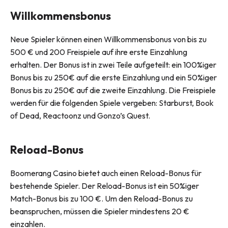
Willkommensbonus
Neue Spieler können einen Willkommensbonus von bis zu
500 € und 200 Freispiele auf ihre erste Einzahlung
erhalten. Der Bonus ist in zwei Teile aufgeteilt: ein 100%iger
Bonus bis zu 250€ auf die erste Einzahlung und ein 50%iger
Bonus bis zu 250€ auf die zweite Einzahlung. Die Freispiele
werden für die folgenden Spiele vergeben: Starburst, Book
of Dead, Reactoonz und Gonzo’s Quest.
Reload-Bonus
Boomerang Casino bietet auch einen Reload-Bonus für
bestehende Spieler. Der Reload-Bonus ist ein 50%iger
Match-Bonus bis zu 100 €. Um den Reload-Bonus zu
beanspruchen, müssen die Spieler mindestens 20 €
einzahlen.