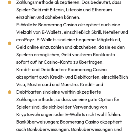
Zahlungsmethode akzeptieren. Das bedeutet, dass
Spieler Geld mit Bitcoin, Litecoin und Ethereum
einzahlen und abheben können.
E-Wallets: Boomerang Casino akzeptiert auch eine
Vielzahl von E-Wallets, einschließlich Skrill, Neteller und
ecoPayz. E-Wallets sind eine bequeme Möglichkeit,
Geld online einzuzahlen und abzuheben, da sie es den
Spielern ermöglichen, Geld von ihrem Bankkonto
sofort auf ihr Casino-Konto zu übertragen.
Kredit- und Debitkarten: Boomerang Casino
akzeptiert auch Kredit- und Debitkarten, einschließlich
Visa, Mastercard und Maestro. Kredit- und
Debitkarten sind eine weithin akzeptierte
Zahlungsmethode, so dass sie eine gute Option für
Spieler sind, die sich bei der Verwendung von
Kryptowährungen oder E-Wallets nicht wohl fühlen.
Banküberweisungen: Boomerang Casino akzeptiert
auch Banküberweisungen. Banküberweisungen sind