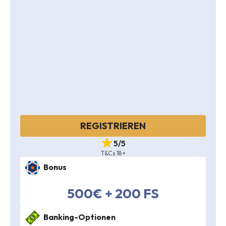
REGISTRIEREN
5/5
T&Cs 18+
Bonus
500€ + 200 FS
Banking-Optionen