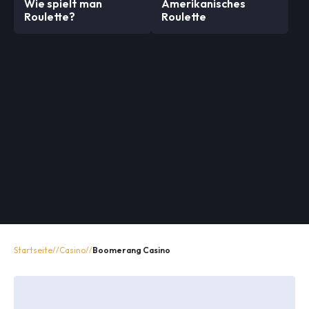
Wie spielt man
Amerikanisches
Roulette?
Roulette
Startseite
//
Casino
//
Boomerang Casino