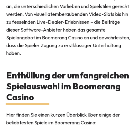
an, die unterschiedlichen Vorlieben und Spielstilen gerecht
werden. Von visuell atemberaubenden Video-Slots bis hin
zu fesselnden Live-Dealer-Erlebnissen – die Beiträge
dieser Software-Anbieter heben das gesamte
Spielangebot im Boomerang Casino an und gewährleisten,
dass die Spieler Zugang zu erstklassiger Unterhaltung
haben.
Enthüllung der umfangreichen
Spielauswahl im Boomerang
Casino
Hier finden Sie einen kurzen Überblick über einige der
beliebtesten Spiele im Boomerang Casino: