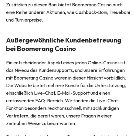
Zusätzlich zu diesen Boni bietet Boomerang Casino auch
eine Reihe anderer Aktionen, wie Cashback-Boni, Treueboni
und Turnierpreise.
Außergewöhnliche Kundenbetreuung
bei Boomerang Casino
Ein entscheidender Aspekt eines jeden Online-Casinos ist
das Niveau des Kundensupports, und unsere Erfahrungen
mit Boomerang Casino waren in dieser Hinsicht vorbildlich.
Die Website bietet mehrere Kanäle für die Unterstützung,
einschließlich Live-Chat, E-Mail-Support und einen
umfassenden FAQ-Bereich. Wir fanden die Live-Chat-
Funktion besonders reaktionsschnell, mit sachkundigen
Vertretern, die bereit waren, unsere Fragen in einer
zeitnahen Weise zu beantworten.