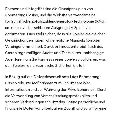
Fairness und Integrität sind die Grundprinzipien von
Boomerang Casino, und die Website verwendet eine
fortschrittliche Zufallszahlengenerator-Technologie (RNG),
um den unvorhersehbaren Ausgang der Spiele zu
garantieren. Dies stellt sicher, dass alle Spieler die gleichen
Gewinnchancen haben, ohne jegliche Manipulation oder
Voreingenommenheit. Darüber hinaus unterzieht sich das
Casino regelmäßigen Audits und Tests durch unabhängige
Agenturen, um die Fairness seiner Spiele zu validieren, was
den Spielern eine zusätzliche Sicherheit bietet.
In Bezug auf die Datensicherheit setzt das Boomerang
Casino robuste Maßnahmen zum Schutz sensibler
Informationen und zur Wahrung der Privatsphäre ein. Durch
die Verwendung von Verschlüsselungsprotokollen und
sicheren Verbindungen schützt das Casino persönliche und
finanzielle Daten vor unbefugtem Zugriff und sorgt für eine